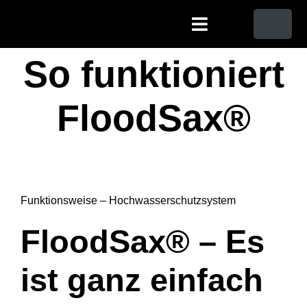
Zum
Toggle
Inhalt
Navigation
springen
So funktioniert
Home
FloodSax®
Funktion
Einsatz
Funktionsweise – Hochwasserschutzsystem
Technik
FloodSax® – Es
Aktuelles
ist ganz einfach
Features